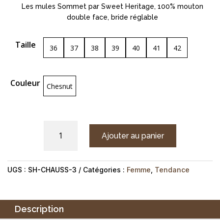
Les mules Sommet par Sweet Heritage, 100% mouton
double face, bride réglable
Taille
36
37
38
39
40
41
42
Couleur
Chesnut
quantité
Ajouter au panier
de
Mules
SOMMET
UGS :
SH-CHAUSS-3
Catégories :
Femme
,
Tendance
Description