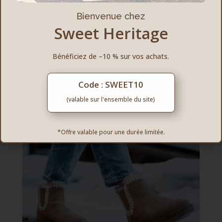
Suivez-nous sur
Bienvenue chez
instagram
Sweet Heritage
Bénéficiez de –10 % sur vos achats.
sweetheritage.fr
Atelier de création de chaussures pour femme,
Code : SWEET10
homme et enfant 🤍
#sweetheritage
Made with
love 🫶🏻
(valable sur l'ensemble du site)
*Offre valable pour une durée limitée.