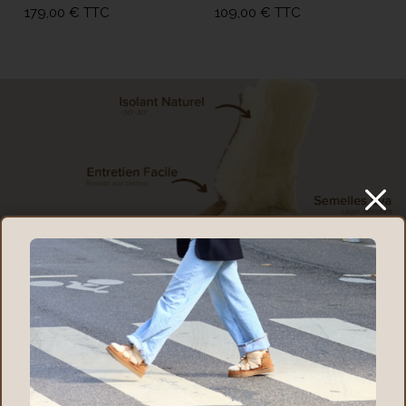
179,00
€
TTC
109,00
€
TTC
M
Conçu pour votre bien-être
à l’intérieur comme à l’extérieur