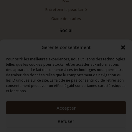
FAQ
Entretenir la peau lainé
Guide des tailles
Social
Instagram
Gérer le consentement
Facebook
Pour offrir les meilleures expériences, nous utilisons des technologies
Pinterest
telles que les cookies pour stocker et/ou accéder aux informations
Linkedin
des appareils. Le fait de consentir à ces technologies nous permettra
de traiter des données telles que le comportement de navigation ou
TikTok
les ID uniques sur ce site. Le fait de ne pas consentir ou de retirer son
consentement peut avoir un effet négatif sur certaines caractéristiques
Assistance
et fonctions.
Contact
Accepter
Mentions légales
CGV
Refuser
Politique de confidentialité